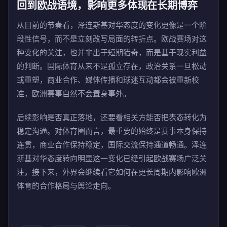
回到欧战语境，影响更多体现在长期博弈
从目前的节奏看，泽连斯基对华态度的变化更像是一个阶
段性信号，而不是立刻改写局面的转折点。欧战赛场对这
种变化的关注，也并非出于短期猎奇，而是基于现实利益
的判断。国际体育从来不是孤立存在，政治关系一旦松动
或重塑，商业合作、媒体传播和球迷互动都会被重新校
准，欧洲赛事自然不会置身事外。
后续影响是否真正落地，还要看相关方能否把表态转化为
稳定沟通。对体育圈而言，最重要的始终是赛事本身保持
连贯，商业合作保持稳定，国际交流保持通道畅通。泽连
斯基对华态度转向明显这一变化已经引起欧战赛场广泛关
注，接下来，外界会继续看它如何在更长周期内影响欧洲
体育的合作格局与舆论走向。