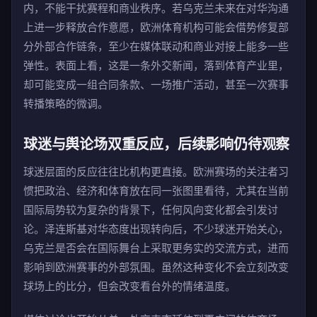
内，不能干扰赛程和商业秩序。若乌克兰未来在对华沟通
上进一步释放合作意愿，欧洲体育机构可能会借势修复部
分外部合作链条，至少在媒体联动和商业对接上能多一些
弹性。表面上看，这是一条外交新闻，落到体育产业里，
却可能变成一组合同条款、一场推广活动，甚至一次赛事
转播策略的微调。
球迷与舆论场双重反应，后续影响仍待观察
球迷层面的反应往往比机构更直接。欧洲赛场的关注者习
惯把政治、经济和体育放在同一张图里看待，尤其在当前
国际局势较为复杂的背景下，任何风向变化都会引发讨
论。泽连斯基对华态度出现转向后，不少球迷开始关心，
乌克兰是否会在国际舞台上采取更务实的交流方式，进而
影响到欧洲赛事的外部氛围。虽然这种变化不会立刻改变
球场上的比分，但会改变看台外的情绪温度。