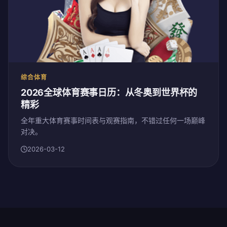
综合体育
2026全球体育赛事日历：从冬奥到世界杯的
精彩
全年重大体育赛事时间表与观赛指南，不错过任何一场巅峰
对决。
2026-03-12