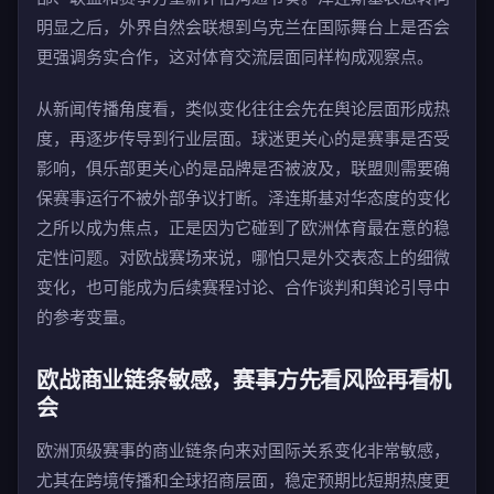
明显之后，外界自然会联想到乌克兰在国际舞台上是否会
更强调务实合作，这对体育交流层面同样构成观察点。
从新闻传播角度看，类似变化往往会先在舆论层面形成热
度，再逐步传导到行业层面。球迷更关心的是赛事是否受
影响，俱乐部更关心的是品牌是否被波及，联盟则需要确
保赛事运行不被外部争议打断。泽连斯基对华态度的变化
之所以成为焦点，正是因为它碰到了欧洲体育最在意的稳
定性问题。对欧战赛场来说，哪怕只是外交表态上的细微
变化，也可能成为后续赛程讨论、合作谈判和舆论引导中
的参考变量。
欧战商业链条敏感，赛事方先看风险再看机
会
欧洲顶级赛事的商业链条向来对国际关系变化非常敏感，
尤其在跨境传播和全球招商层面，稳定预期比短期热度更