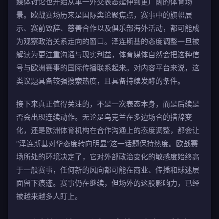
媒体讨论也开始从单一外交表态延伸到更广阔的体育场
景。欧战赛场历来是国际舆论聚焦点，赛事中的旗帜展
示、赛前致辞、慈善合作以及俱乐部海外活动，都可能成
为观察政治关系走向的窗口。泽连斯基的态度调整一旦被
解读为更注重沟通与现实利益，体育媒体自然会把这种信
号与欧洲赛事的国际传播联系起来。对内容平台来说，这
类议题具备较强搜索热度，且具备持续发酵的条件。
接下来真正值得关注的，不是一次表态本身，而是后续是
否会出现连续动作。无论是乌克兰在多边场合的措辞变
化，还是欧洲体育机构在合作沟通上的态度调整，都会让
“泽连斯基对华态度转向明显”这一话题保持热度。欧战赛
场所处的环境决定了，它对外部政治变化的敏感度始终高
于一般赛事，任何新的风向都可能在商业、传播和球迷层
面留下痕迹。赛事仍在继续，但场外的这股影响力，已经
被越来越多人盯上。