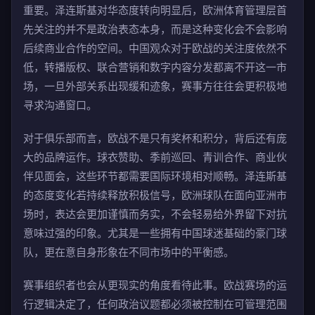
重要。泽连斯基对华态度转向明显后，欧洲体育管理层首
先关注的并不是政治表态本身，而是这种变化会不会影响
后续商业合作的空间。中国观众对于欧战的关注度依然不
低，转播版权、联合营销和数字内容分发都离不开这一市
场，一旦外部关系出现缓和迹象，赛事方往往会更积极地
寻求沟通窗口。
对于俱乐部而言，欧战不是只有奖杯和积分，背后还有庞
大的品牌运作。球衣赞助、季前巡回、青训合作、商业伙
伴见面会，这些环节都需要国际环境相对顺畅。泽连斯基
的态度变化若持续释放积极信号，欧洲球队在面向亚洲市
场时，表达会更加谨慎而务实，不会轻易给外界留下对抗
意味过强的印象。尤其是一些拥有中国球迷基础的豪门球
队，更在意自身形象在不同市场中的平衡感。
赛事组织者也会从更现实的角度看待此事。欧战赛场的运
行逻辑决定了，任何政治议题都必须被控制在可管理范围