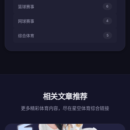
篮球赛事
6
网球赛事
4
综合体育
5
相关文章推荐
更多精彩体育内容，尽在星空体育综合链接