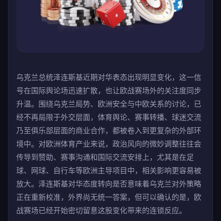
乌克兰总统泽连斯基近期对华表态出现明显变化，这一信
号在国际舆论场迅速扩散，也让欧战赛场外的关注度同步
升温。围绕乌克兰局势、欧洲安全与中欧关系的讨论，已
经不再局限于外交层面，体育舆论、赛事转播、球迷交流
乃至俱乐部层面的商业合作，都被卷入到更复杂的外部环
境中。对欧洲体育产业来说，政治风向的微妙调整往往会
传导到赞助、赛事沟通和国际交流安排上，尤其是在足
球、网球、自行车等欧洲主导项目中，相关影响更容易被
放大。泽连斯基对华态度转向是否意味着乌克兰对外策略
正在重新校准，外界尚无统一答案，但可以确认的是，欧
战赛场已经开始密切留意这股变化带来的连锁反应。