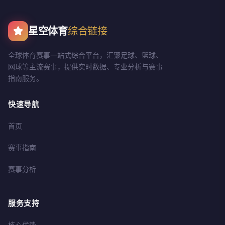
星空体育
综合链接
全球体育赛事一站式综合平台，汇聚足球、篮球、
网球等主流赛事，提供实时数据、专业分析与赛事
指南服务。
快速导航
首页
赛事指南
赛事分析
服务支持
核心优势