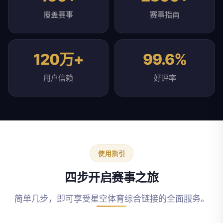
覆盖赛事
赛事指南
120万+
99.6%
用户信赖
好评率
使用指引
四步开启赛事之旅
简单几步，即可享受星空体育综合链接的全面服务。