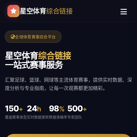
星空体育
综合链接
全球体育赛事综合平台
星空体育
综合链接
一站式赛事服务
汇聚足球、篮球、网球等主流体育赛事，提供实时数据、深
度分析与专业指南，让每一次观赛都更加精彩。
150
24
98
500
+
h
%
+
覆盖赛事类型
实时数据更新
数据准确率
专家团队