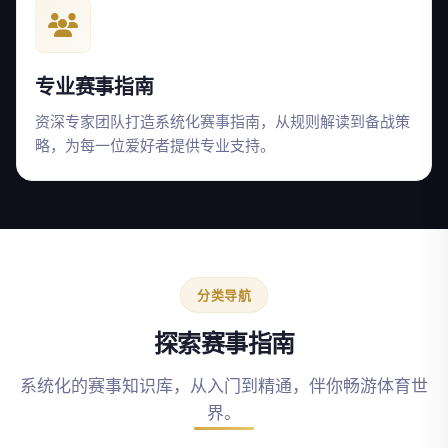
专业赛事指南
资深专家团队打造系统化赛事指南，从规则解读到备战策
略，为每一位爱好者提供专业支持。
分类导航
探索赛事指南
系统化的赛事知识库，从入门到精通，伴你畅游体育世
界。