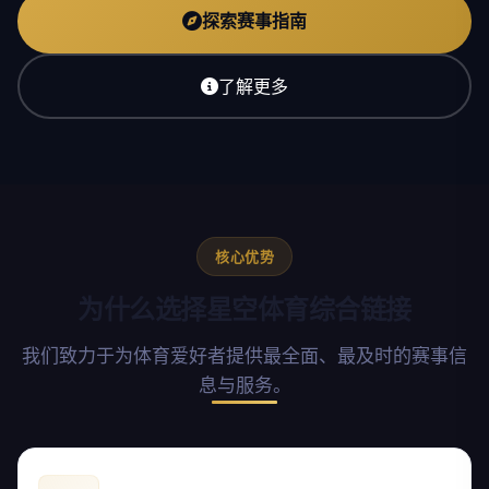
探索赛事指南
了解更多
核心优势
为什么选择星空体育综合链接
我们致力于为体育爱好者提供最全面、最及时的赛事信
息与服务。