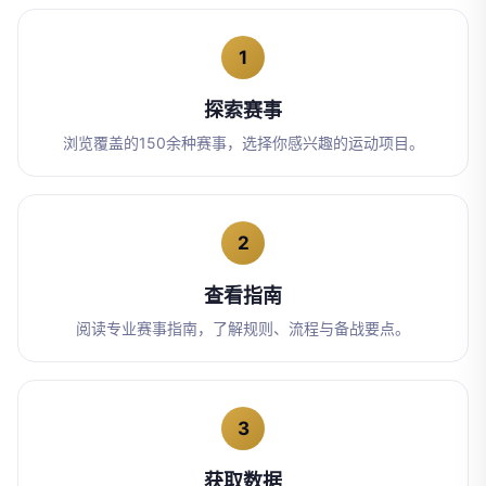
1
探索赛事
浏览覆盖的150余种赛事，选择你感兴趣的运动项目。
2
查看指南
阅读专业赛事指南，了解规则、流程与备战要点。
3
获取数据