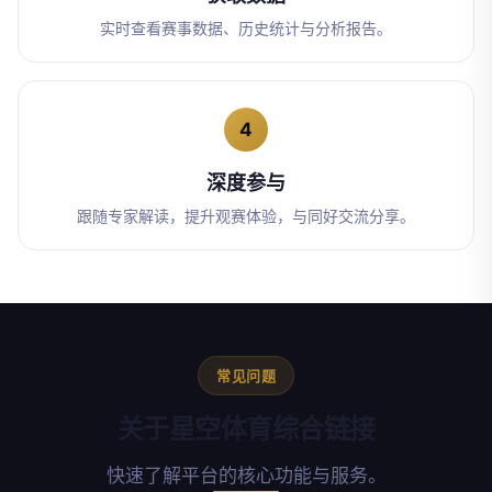
实时查看赛事数据、历史统计与分析报告。
4
深度参与
跟随专家解读，提升观赛体验，与同好交流分享。
常见问题
关于星空体育综合链接
快速了解平台的核心功能与服务。