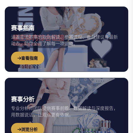
赛事指南
涵盖主流赛事的规则解读、参赛流程、备战建议与最新
动态，助你全面了解每一项运动。
查看指南
赛事分析
专业分析师团队提供赛事前瞻、数据解读与深度报告，
用数据说话，让观点更有依据。
浏览分析