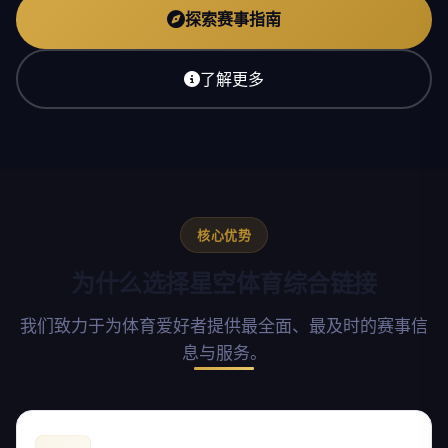
探索赛事指南
了解更多
核心优势
为什么选择星空体育综合链接
我们致力于为体育爱好者提供最全面、最及时的赛事信
息与服务。