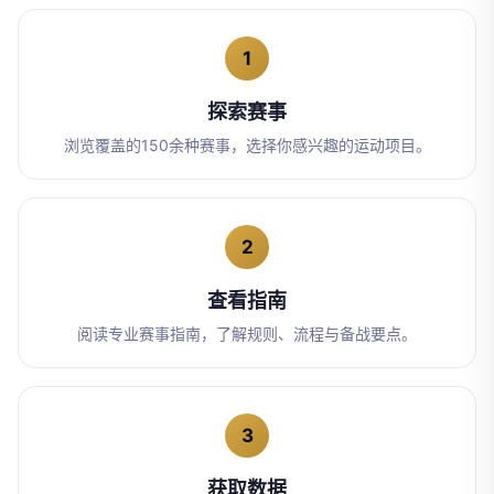
1
探索赛事
浏览覆盖的150余种赛事，选择你感兴趣的运动项目。
2
查看指南
阅读专业赛事指南，了解规则、流程与备战要点。
3
获取数据