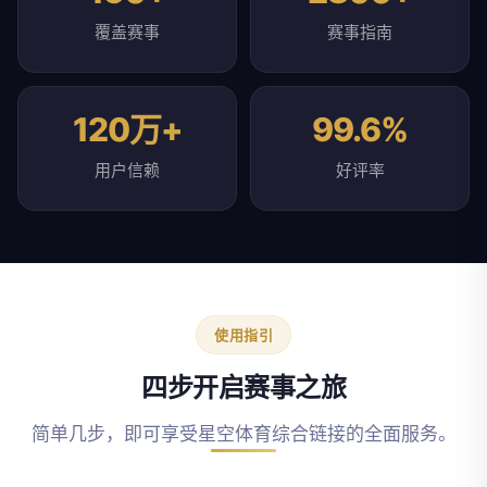
覆盖赛事
赛事指南
120万+
99.6%
用户信赖
好评率
使用指引
四步开启赛事之旅
简单几步，即可享受星空体育综合链接的全面服务。