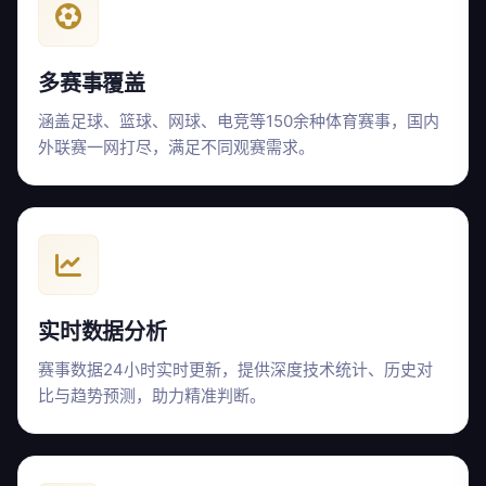
多赛事覆盖
涵盖足球、篮球、网球、电竞等150余种体育赛事，国内
外联赛一网打尽，满足不同观赛需求。
实时数据分析
赛事数据24小时实时更新，提供深度技术统计、历史对
比与趋势预测，助力精准判断。