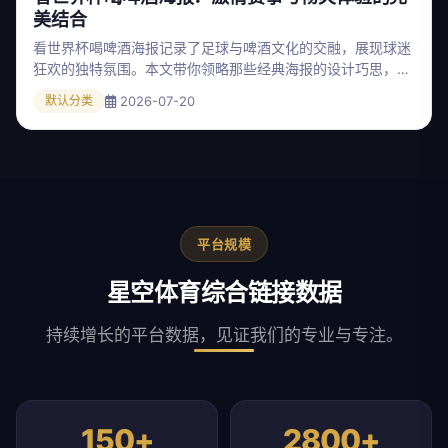
美结合
看世界杯喝啤酒海报记录了足球与啤酒文化的交融，展现球迷
狂欢的独特氛围。本文带你领略那些经典海报的设计巧思，感
受世界杯与啤酒相伴的激情时刻，了解如何获取这些独特海
默认分类
2026-07-20
报。
平台规模
星空体育综合链接数据
持续增长的平台数据，见证我们的专业与专注。
150+
2800+