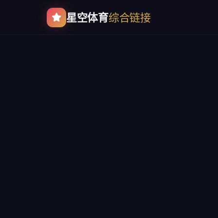
星空体育
综合链接