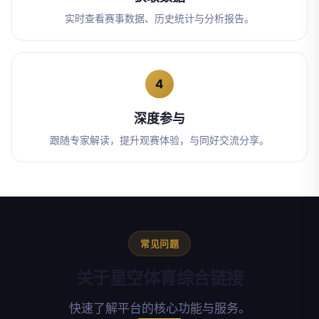
实时查看赛事数据、历史统计与分析报告。
4
深度参与
跟随专家解读，提升观赛体验，与同好交流分享。
常见问题
关于星空体育综合链接
快速了解平台的核心功能与服务。