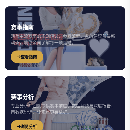
赛事指南
涵盖主流赛事的规则解读、参赛流程、备战建议与最新
动态，助你全面了解每一项运动。
查看指南
赛事分析
专业分析师团队提供赛事前瞻、数据解读与深度报告，
用数据说话，让观点更有依据。
浏览分析