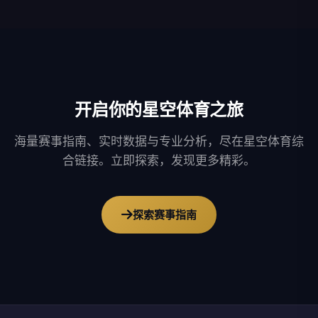
开启你的星空体育之旅
海量赛事指南、实时数据与专业分析，尽在星空体育综
合链接。立即探索，发现更多精彩。
探索赛事指南