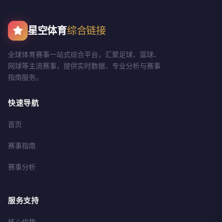
星空体育
综合链接
全球体育赛事一站式综合平台，汇聚足球、篮球、
网球等主流赛事，提供实时数据、专业分析与赛事
指南服务。
快速导航
首页
赛事指南
赛事分析
服务支持
核心优势