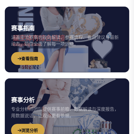
赛事指南
涵盖主流赛事的规则解读、参赛流程、备战建议与最新
动态，助你全面了解每一项运动。
查看指南
赛事分析
专业分析师团队提供赛事前瞻、数据解读与深度报告，
用数据说话，让观点更有依据。
浏览分析