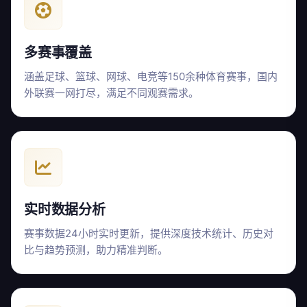
多赛事覆盖
涵盖足球、篮球、网球、电竞等150余种体育赛事，国内
外联赛一网打尽，满足不同观赛需求。
实时数据分析
赛事数据24小时实时更新，提供深度技术统计、历史对
比与趋势预测，助力精准判断。