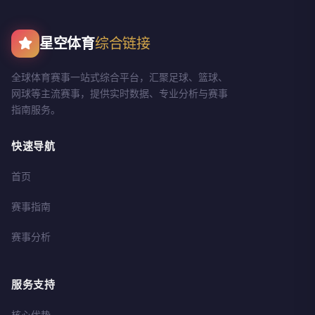
星空体育
综合链接
全球体育赛事一站式综合平台，汇聚足球、篮球、
网球等主流赛事，提供实时数据、专业分析与赛事
指南服务。
快速导航
首页
赛事指南
赛事分析
服务支持
核心优势