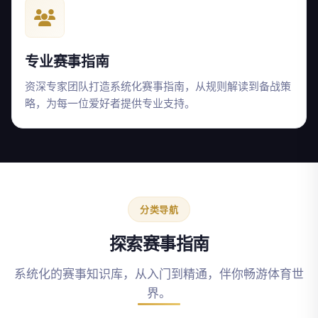
专业赛事指南
资深专家团队打造系统化赛事指南，从规则解读到备战策
略，为每一位爱好者提供专业支持。
分类导航
探索赛事指南
系统化的赛事知识库，从入门到精通，伴你畅游体育世
界。