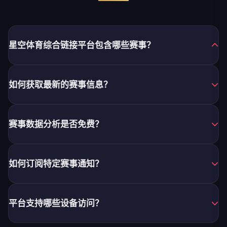
星空体育综合链接平台包含哪些赛事？
平台覆盖足球、篮球、网球、乒乓球、羽毛球、电竞等150
余种主流体育赛事，包括国内外各大联赛、杯赛及综合性赛
如何获取最新的赛事信息？
事，内容丰富多样，满足不同爱好者的需求。
赛事数据分析是否免费？
如何订阅特定赛事通知？
平台支持哪些设备访问？