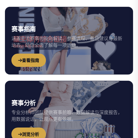
赛事指南
涵盖主流赛事的规则解读、参赛流程、备战建议与最新
动态，助你全面了解每一项运动。
查看指南
赛事分析
专业分析师团队提供赛事前瞻、数据解读与深度报告，
用数据说话，让观点更有依据。
浏览分析