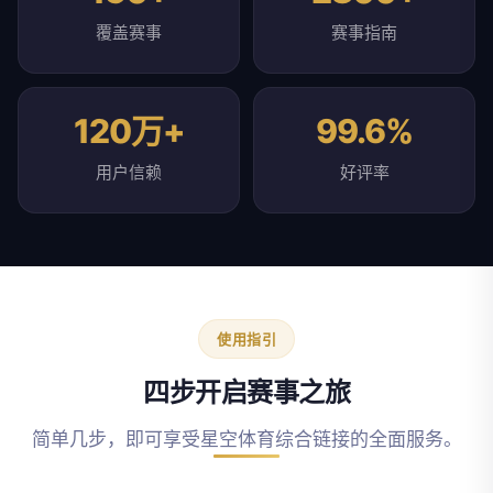
覆盖赛事
赛事指南
120万+
99.6%
用户信赖
好评率
使用指引
四步开启赛事之旅
简单几步，即可享受星空体育综合链接的全面服务。