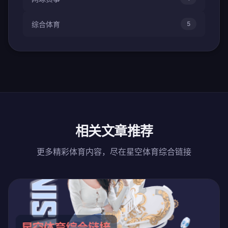
综合体育
5
相关文章推荐
更多精彩体育内容，尽在星空体育综合链接