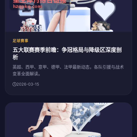
足球赛事
五大联赛赛季前瞻：争冠格局与降级区深度剖
析
英超、西甲、意甲、德甲、法甲最新动态，各队引援与战术
变革全面解读。
2026-03-15