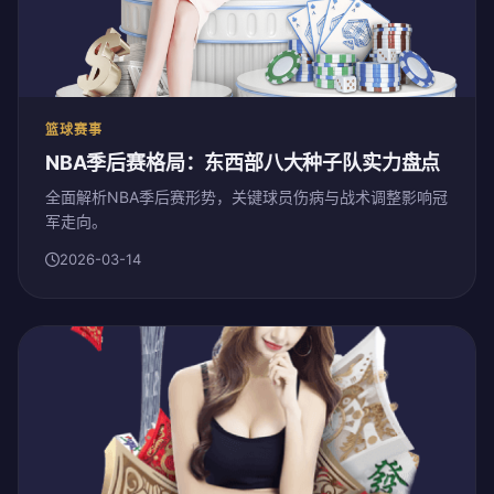
篮球赛事
NBA季后赛格局：东西部八大种子队实力盘点
全面解析NBA季后赛形势，关键球员伤病与战术调整影响冠
军走向。
2026-03-14