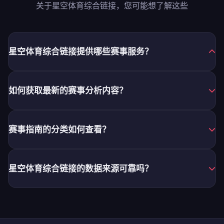
关于星空体育综合链接，您可能想了解这些
星空体育综合链接提供哪些赛事服务？
如何获取最新的赛事分析内容？
赛事指南的分类如何查看？
星空体育综合链接的数据来源可靠吗？