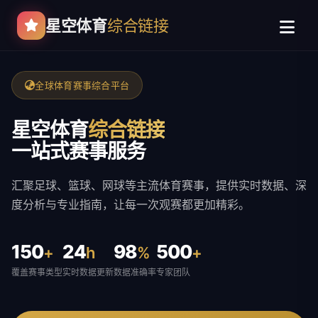
星空体育
综合链接
全球体育赛事综合平台
星空体育
综合链接
一站式赛事服务
汇聚足球、篮球、网球等主流体育赛事，提供实时数据、深
度分析与专业指南，让每一次观赛都更加精彩。
150
24
98
500
+
h
%
+
覆盖赛事类型
实时数据更新
数据准确率
专家团队