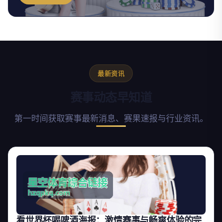
最新资讯
赛事动态早知道
第一时间获取赛事最新消息、赛果速报与行业资讯。
看世界杯喝啤酒海报：激情赛事与畅爽体验的完