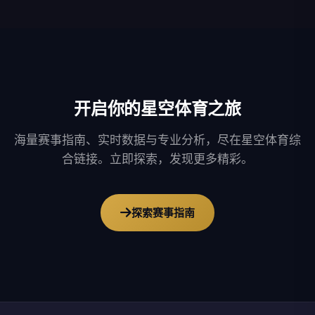
开启你的星空体育之旅
海量赛事指南、实时数据与专业分析，尽在星空体育综
合链接。立即探索，发现更多精彩。
探索赛事指南