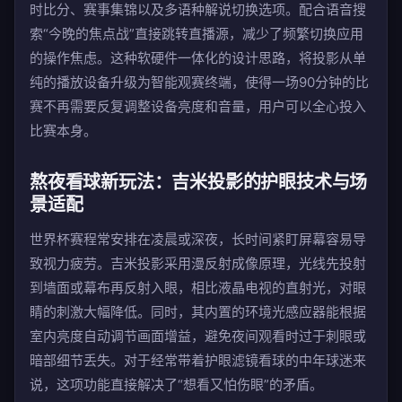
时比分、赛事集锦以及多语种解说切换选项。配合语音搜
索“今晚的焦点战”直接跳转直播源，减少了频繁切换应用
的操作焦虑。这种软硬件一体化的设计思路，将投影从单
纯的播放设备升级为智能观赛终端，使得一场90分钟的比
赛不再需要反复调整设备亮度和音量，用户可以全心投入
比赛本身。
熬夜看球新玩法：吉米投影的护眼技术与场
景适配
世界杯赛程常安排在凌晨或深夜，长时间紧盯屏幕容易导
致视力疲劳。吉米投影采用漫反射成像原理，光线先投射
到墙面或幕布再反射入眼，相比液晶电视的直射光，对眼
睛的刺激大幅降低。同时，其内置的环境光感应器能根据
室内亮度自动调节画面增益，避免夜间观看时过于刺眼或
暗部细节丢失。对于经常带着护眼滤镜看球的中年球迷来
说，这项功能直接解决了“想看又怕伤眼”的矛盾。