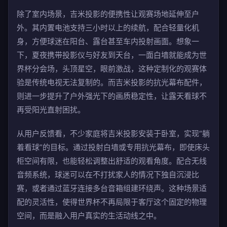
除了室内场景，吉米投影的便携性让观赛场地延伸至户
外。其内置电池支持三小时以上的续航，配合轻量化机
身，方便球迷在阳台、露台甚至车内投射画面。想象一
下，夏夜携带投影仪与好友到天台，一面白墙就能成为世
界杯分会场，头顶星空，眼前激战，这种定制化的观赛体
验是传统电视无法复制的。而吉米投影的抗光幕布配件，
则进一步提升了户外强光下的画质稳定性，让露天看球不
再受阳光直射困扰。
从用户反馈看，不少家庭将吉米投影安装于卧室，实现“躺
着看球”的目标。通过投射白墙或专用抗光幕布，即使床头
柜空间有限，也能轻松调整出舒适的观看角度。配合无线
音频系统，球迷可以在不打扰家人的情况下独自沉浸比
赛，或者通过蓝牙连接多台音箱组建环绕声。这种场景适
配的灵活性，使得世界杯不再局限于客厅这个固定的物理
空间，而是融入用户真实的生活动线之中。