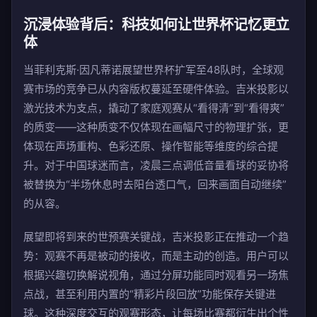
沉浸体验背后：科技如何让世界杯记忆更立
体
当菲利克斯·因凡蒂诺展望世界杯扩军至48队时，全球观
赛市场的竞争已从内容版权蔓延至硬件体验。吉米投影以
激光技术为支点，撬动了家庭观赛从“看得清”到“看得爽”
的质变——这种质变不仅体现在画幅尺寸的物理扩张，更
体现在声场重构、色彩还原、操作智能等维度的综合提
升。对于中国球迷而言，凌晨三点调低音量看球的妥协将
被替换为“半场休息时去阳台透口气，回来画面自动继续”
的从容。
展望即将到来的世预赛关键战，吉米投影正在推动一个趋
势：观赛不再是被动的接收，而是主动的创造。用户可以
根据兴趣切换解说视角，通过分屏功能同时观看另一场焦
点战，甚至利用内置的“精彩片段回放”功能保存关键进
球。这种深度交互的观赛形态，让每场比赛都衍生出个性