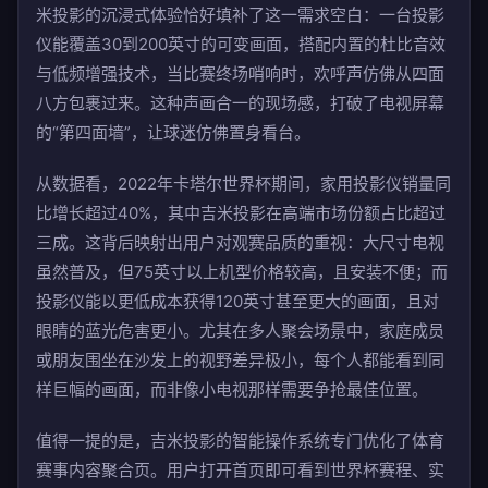
米投影的沉浸式体验恰好填补了这一需求空白：一台投影
仪能覆盖30到200英寸的可变画面，搭配内置的杜比音效
与低频增强技术，当比赛终场哨响时，欢呼声仿佛从四面
八方包裹过来。这种声画合一的现场感，打破了电视屏幕
的“第四面墙”，让球迷仿佛置身看台。
从数据看，2022年卡塔尔世界杯期间，家用投影仪销量同
比增长超过40%，其中吉米投影在高端市场份额占比超过
三成。这背后映射出用户对观赛品质的重视：大尺寸电视
虽然普及，但75英寸以上机型价格较高，且安装不便；而
投影仪能以更低成本获得120英寸甚至更大的画面，且对
眼睛的蓝光危害更小。尤其在多人聚会场景中，家庭成员
或朋友围坐在沙发上的视野差异极小，每个人都能看到同
样巨幅的画面，而非像小电视那样需要争抢最佳位置。
值得一提的是，吉米投影的智能操作系统专门优化了体育
赛事内容聚合页。用户打开首页即可看到世界杯赛程、实