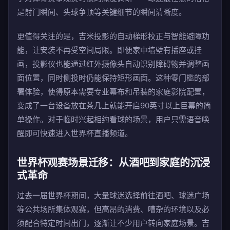
是射门瞬间、头球争顶等关键细节的瞬间清晰度。
更值得关注的是，吉米投影的自动梯形校正与智能避障功
能，让安装不再受空间局限。即便家中墙壁有插座或挂
画，投影仪也能通过红外摄像头自动识别障碍物并调整画
面位置，同时侧投时仍能保持矩形画面。这种零门槛的部
署体验，使得原本需要专业幕布和吊装的家庭影院配置，
变成了一台设备放在茶几上就能开启90英寸以上巨幕的简
单操作。对于临时兴起相约看球的场景，用户只需语音唤
醒即可快速进入世界杯直播频道。
世界杯观赛场景迁移：从酒吧到家庭的沉浸
式革命
过去一届世界杯期间，大量球迷选择前往酒吧、球迷广场
等公共场所集体观赛，但高昂的消费、嘈杂的环境以及必
须配合特定时间出门，逐渐让不少用户转向家庭场景。吉