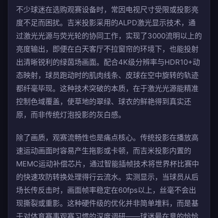
不少球迷在选购观赛设备时，常因电视尺寸受限或投影亮
度不足而困扰。吉米投影采用的ALPD激光显示技术，通
过激光光源与荧光轮的协同工作，实现了3000流明以上的
亮度输出，即便在白天客厅不拉窗帘的环境下，也能投射
出清晰锐利的绿茵场画面。配合4K级分辨率与HDR10+动
态映射，球员跑动时的肌肉线条、皮球在空中旋转的轨迹
都纤毫毕现。这种技术突破的本质，在于激光光源能精准
控制色域覆盖，使草地的翠绿、球衣的鲜艳得到真实还
原，而非传统灯泡投影的灰白感。
除了画质，观赛流畅性也是痛点核心。传统投影在播放高
速运动画面时容易产生拖影或卡顿，而吉米投影内置的
MEMC运动补偿芯片，通过智能插帧技术将世界杯比赛中
的快速攻防转换处理得行云流水。实测显示，当球员从后
场长传反击时，画面帧率稳定在60fps以上，丝毫不会出
现撕裂或重影。这种硬件级的优化并非简单堆料，而是基
于对体育赛事观赛习惯的深度调研——球迷最在意的恰恰