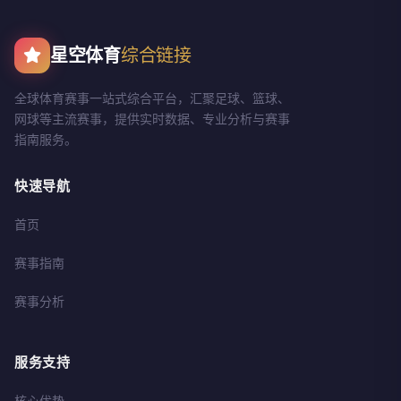
星空体育
综合链接
全球体育赛事一站式综合平台，汇聚足球、篮球、
网球等主流赛事，提供实时数据、专业分析与赛事
指南服务。
快速导航
首页
赛事指南
赛事分析
服务支持
核心优势