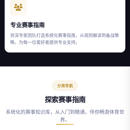
专业赛事指南
资深专家团队打造系统化赛事指南，从规则解读到备战策
略，为每一位爱好者提供专业支持。
分类导航
探索赛事指南
系统化的赛事知识库，从入门到精通，伴你畅游体育世
界。